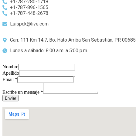
+1-787-280-1718
+1-787-896-1565
+1-787-448-2678
Luispck@live.com
Carr. 111 Km 14.7, Bo. Hato Arriba San Sebastián, PR 00685
Lunes a sábado: 8:00 a.m. a 5:00 p.m.
Nombre
Apellido
Email
*
Escribe un mensaje
*
Enviar