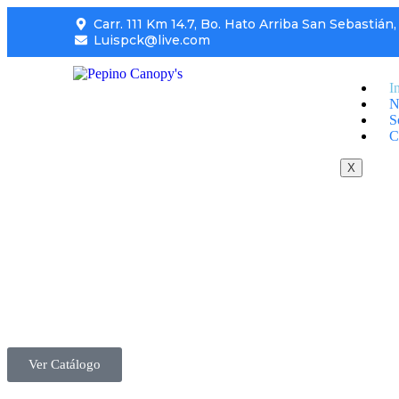
Carr. 111 Km 14.7, Bo. Hato Arriba San Sebastiá
Luispck@live.com
I
N
S
C
X
Ver Catálogo